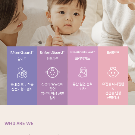
프리맘가드
앙팡가드
맘가드
유전성 대사질환
유산 원인 분석
신생아 발달장애
국내 최초 비침습
및
검사
관련
산전기형아검사
선천성 난청
염색체 이상 선별
선별검사
검사
WHO ARE WE